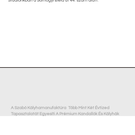
Stúdiónkban a Somogyi Béla út 44. szám alatt.
A Szabó Kályhamanufaktúra Több Mint Két Évtized
Tapasztalatát Egyesíti A Prémium Kandallók És Kályhák
Világában.