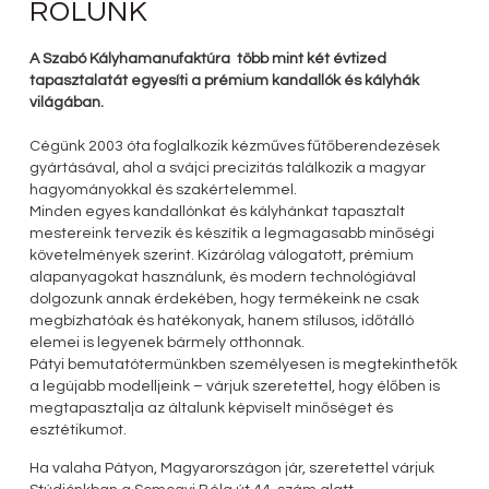
RÓLUNK
A Szabó Kályhamanufaktúra több mint két évtized
tapasztalatát egyesíti a prémium kandallók és kályhák
világában.
Cégünk 2003 óta foglalkozik kézműves fűtőberendezések
gyártásával, ahol a svájci precizitás találkozik a magyar
hagyományokkal és szakértelemmel.
Minden egyes kandallónkat és kályhánkat tapasztalt
mestereink tervezik és készítik a legmagasabb minőségi
követelmények szerint. Kizárólag válogatott, prémium
alapanyagokat használunk, és modern technológiával
dolgozunk annak érdekében, hogy termékeink ne csak
megbízhatóak és hatékonyak, hanem stílusos, időtálló
elemei is legyenek bármely otthonnak.
Pátyi bemutatótermünkben személyesen is megtekinthetők
a legújabb modelljeink – várjuk szeretettel, hogy élőben is
megtapasztalja az általunk képviselt minőséget és
esztétikumot.
Ha valaha Pátyon, Magyarországon jár, szeretettel várjuk