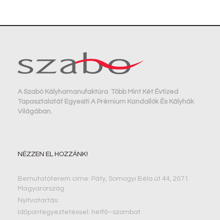
A Szabó Kályhamanufaktúra Több Mint Két Évtized
Tapasztalatát Egyesíti A Prémium Kandallók És Kályhák
Világában.
NÉZZEN EL HOZZÁNK!
Bemutatóterem címe​: Páty, Somogyi Béla út 44, 2071
Magyarország
Nyitvatartás:
Időpontegyeztetéssel: hétfő–szombat