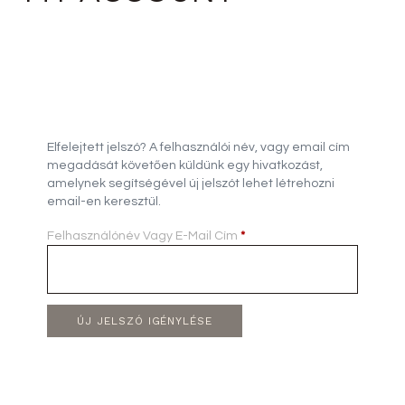
Elfelejtett jelszó? A felhasználói név, vagy email cím
megadását követően küldünk egy hivatkozást,
amelynek segítségével új jelszót lehet létrehozni
email-en keresztül.
Felhasználónév Vagy E-Mail Cím
*
ÚJ JELSZÓ IGÉNYLÉSE