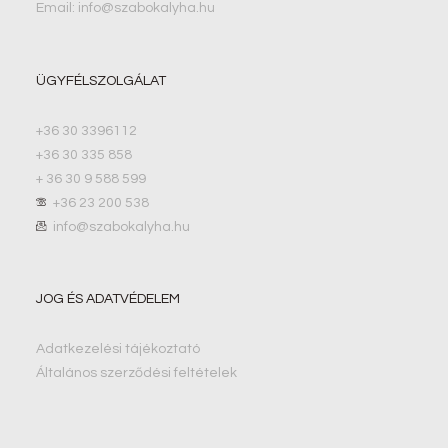
Email: info@szabokalyha.hu
ÜGYFÉLSZOLGÁLAT
+36 30 3396112
+36 30 335 858
+ 36 30 9 588 599
+36 23 200 538
info@szabokalyha.hu
JOG ÉS ADATVÉDELEM
Adatkezelési tájékoztató
Általános szerződési feltételek