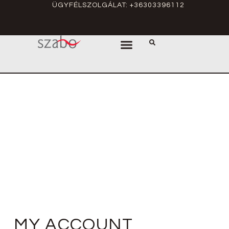
ÜGYFÉLSZOLGÁLAT: +36303396112
MY ACCOUNT