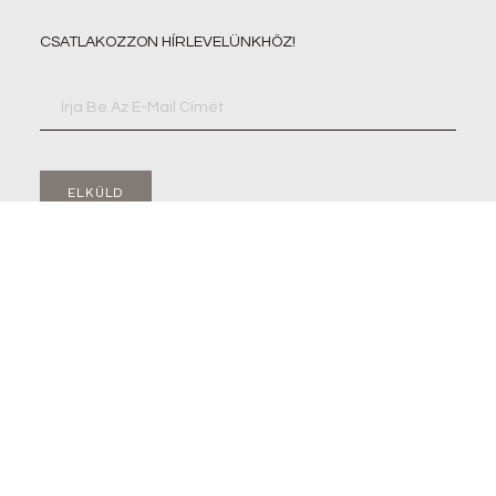
CSATLAKOZZON HÍRLEVELÜNKHÖZ!
ELKÜLD
©+2026+SZABO KALYHAMANUFAKTURA+